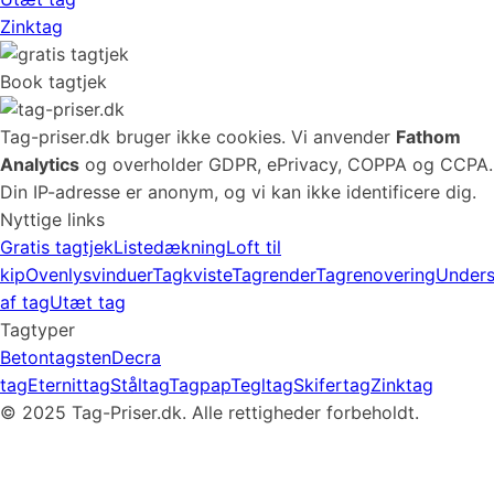
Zinktag
Book tagtjek
Tag-priser.dk bruger ikke cookies. Vi anvender
Fathom
Analytics
og overholder GDPR, ePrivacy, COPPA og CCPA.
Din IP-adresse er anonym, og vi kan ikke identificere dig.
Nyttige links
Gratis tagtjek
Listedækning
Loft til
kip
Ovenlysvinduer
Tagkviste
Tagrender
Tagrenovering
Unders
af tag
Utæt tag
Tagtyper
Betontagsten
Decra
tag
Eternittag
Ståltag
Tagpap
Tegltag
Skifertag
Zinktag
©
2025
Tag-Priser.dk. Alle rettigheder forbeholdt.