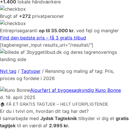
+1.400
lokale håndværkere
Brugt af
+
272
privatpersoner
Entreprisegaranti
op til 35.000 kr.
ved fejl og mangler
Find den bedste pris – få 3 gratis tilbud
[tagberegner_input results_url="/resultat/"]
Nyt tag
/
Tagtyper
/
Rensning og maling af tag: Pris,
proces og fordele i 2026
Ajourført af byggesagkyndig Kuno Bonne
d. 19. april 2025
🏠 FÅ ET GRATIS TAGTJEK – HELT UFORPLIGTENDE
Er du i tvivl om, hvordan dit tag har det?
I samarbejde med
Jydsk Tagteknik
tilbyder vi dig et
gratis
tagtjek
til en værdi af
2.995 kr.