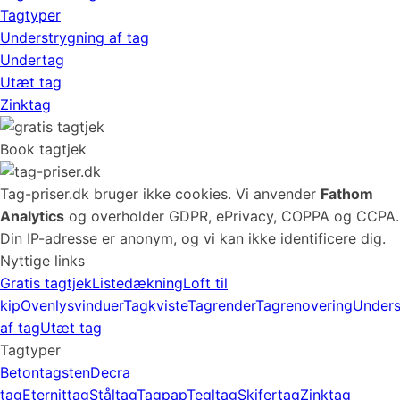
Tagtyper
Understrygning af tag
Undertag
Utæt tag
Zinktag
Book tagtjek
Tag-priser.dk bruger ikke cookies. Vi anvender
Fathom
Analytics
og overholder GDPR, ePrivacy, COPPA og CCPA.
Din IP-adresse er anonym, og vi kan ikke identificere dig.
Nyttige links
Gratis tagtjek
Listedækning
Loft til
kip
Ovenlysvinduer
Tagkviste
Tagrender
Tagrenovering
Unders
af tag
Utæt tag
Tagtyper
Betontagsten
Decra
tag
Eternittag
Ståltag
Tagpap
Tegltag
Skifertag
Zinktag