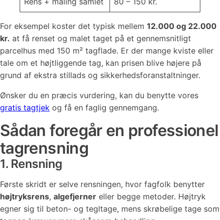
Rens + maling samlet
80 – 150 kr.
For eksempel koster det typisk mellem
12.000 og 22.000
kr.
at få renset og malet taget på et gennemsnitligt
parcelhus med 150 m² tagflade. Er der mange kviste eller
tale om et højtliggende tag, kan prisen blive højere på
grund af ekstra stillads og sikkerhedsforanstaltninger.
Ønsker du en præcis vurdering, kan du benytte vores
gratis tagtjek
og få en faglig gennemgang.
Sådan foregår en professionel
tagrensning
1. Rensning
Første skridt er selve rensningen, hvor fagfolk benytter
højtryksrens
,
algefjerner
eller begge metoder. Højtryk
egner sig til beton- og tegltage, mens skrøbelige tage som