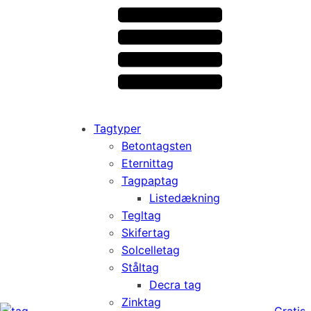
Tagtyper
Betontagsten
Eternittag
Tagpaptag
Listedækning
Tegltag
Skifertag
Solcelletag
Ståltag
Decra tag
Zinktag
Gratis