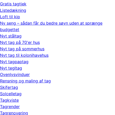
Gratis tagtjek
Listedækning
Loft til kip
Ny seng – sådan får du bedre søvn uden at sprænge
budgettet
Nyt ståltag
Nyt tag på 70'er hus
Nyt tag på sommerhus
Nyt tag til kolonihavehus
Nyt tagpaptag
Nyt tegltag
Ovenlysvinduer
Rensning og maling af tag
Skifertag
Solcelletag
Tagkviste
Tagrender
Tagrenovering