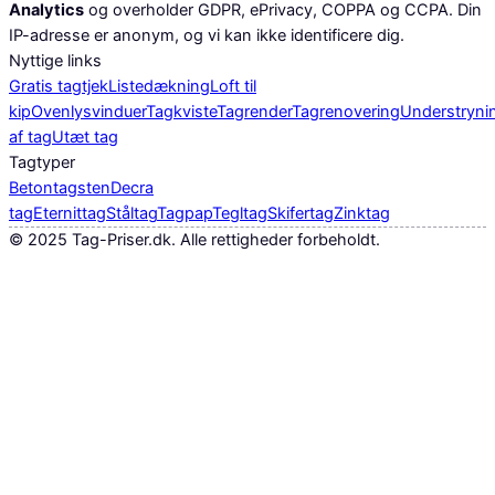
Analytics
og overholder GDPR, ePrivacy, COPPA og CCPA. Din
IP-adresse er anonym, og vi kan ikke identificere dig.
Nyttige links
Gratis tagtjek
Listedækning
Loft til
kip
Ovenlysvinduer
Tagkviste
Tagrender
Tagrenovering
Understryni
af tag
Utæt tag
Tagtyper
Betontagsten
Decra
tag
Eternittag
Ståltag
Tagpap
Tegltag
Skifertag
Zinktag
©
2025
Tag-Priser.dk. Alle rettigheder forbeholdt.