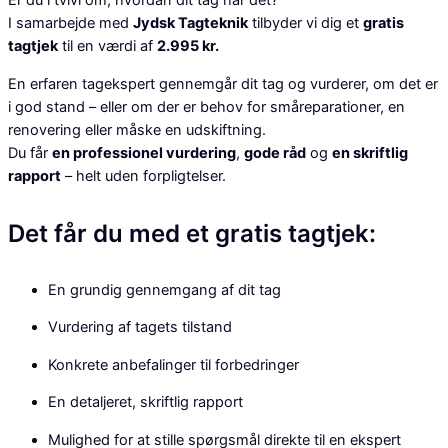
Er du i tvivl om, hvordan dit tag har det?
I samarbejde med
Jydsk Tagteknik
tilbyder vi dig et
gratis
tagtjek
til en værdi af
2.995 kr.
En erfaren tagekspert gennemgår dit tag og vurderer, om det er
i god stand – eller om der er behov for småreparationer, en
renovering eller måske en udskiftning.
Du får
en professionel vurdering
,
gode råd
og
en skriftlig
rapport
– helt uden forpligtelser.
Det får du med et gratis tagtjek:
En grundig gennemgang af dit tag
Vurdering af tagets tilstand
Konkrete anbefalinger til forbedringer
En detaljeret, skriftlig rapport
Mulighed for at stille spørgsmål direkte til en ekspert