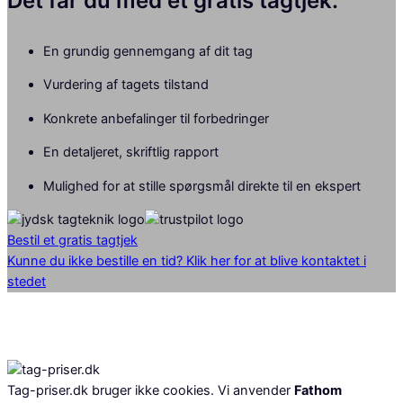
Det får du med et gratis tagtjek:
En grundig gennemgang af dit tag
Vurdering af tagets tilstand
Konkrete anbefalinger til forbedringer
En detaljeret, skriftlig rapport
Mulighed for at stille spørgsmål direkte til en ekspert
Bestil et gratis tagtjek
Kunne du ikke bestille en tid? Klik her for at blive kontaktet i
stedet
Tag-priser.dk bruger ikke cookies. Vi anvender
Fathom