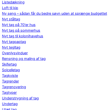
Listedækning
Loft til kip
Ny seng – sådan får du bedre søvn uden at sprænge budgettet
Nyt ståltag
Nyt tag på 70'er hus
Nyt tag på sommerhus
Nyt tag til kolonihavehus
Nyt tagpaptag
Nyt tegltag
Ovenlysvinduer
Rensning og maling af tag
Skifertag
Solcelletag
Tagkviste
Tagrender
Tagrenovering
Tagtyper
Understrygning af tag
Undertag
Utæt tag